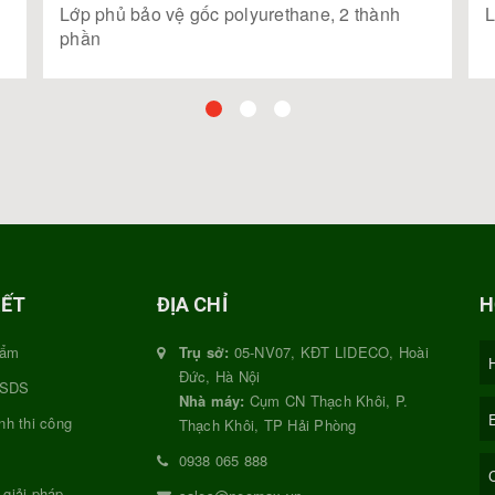
Lớp phủ bảo vệ gốc polyurethane, 2 thành
L
phần
KẾT
ĐỊA CHỈ
H
hẩm
Trụ sở:
05-NV07, KĐT LIDECO, Hoài
Đức, Hà Nội
MSDS
Nhà máy:
Cụm CN Thạch Khôi, P.
nh thi công
Thạch Khôi, TP Hải Phòng
0938 065 888
 giải pháp