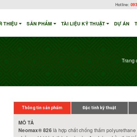
Hotline:
093
ỚI THIỆU
SẢN PHẨM
TÀI LIỆU KỸ THUẬT
DỰ ÁN
Trang 
Thông tin sản phẩm
Đặc tính kỹ thuật
MÔ TẢ
Neomax® 826
là hợp chất chống thấm polyurethan