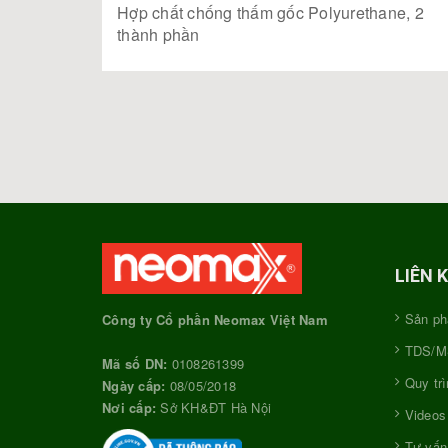
Hợp chất chống thấm gốc Polyurethane, 2
thành phần
LIÊN 
Sản p
Công ty Cổ phần Neomax Việt Nam
TDS/
Mã số DN:
0108261399
Quy trì
Ngày cấp:
08/05/2018
Nơi cấp:
Sở KH&ĐT Hà Nội
Videos
Tư vấn