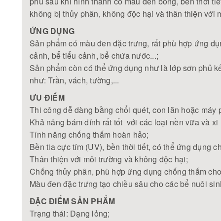
phủ sau khi hình thành có màu đen bóng, bền thời tiế
không bị thủy phân, không độc hại và thân thiện với 
ỨNG DỤNG
Sản phẩm có màu đen đặc trưng, rất phù hợp ứng d
cảnh, bể tiểu cảnh, bể chứa nước...;
Sản phẩm còn có thể ứng dụng như là lớp sơn phủ kế
như: Trần, vách, tường,...
ƯU ĐIỂM
Thi công dễ dàng bằng chổi quét, con lăn hoặc máy
Khả năng bám dính rất tốt với các loại nền vữa và xi
Tính năng chống thấm hoàn hảo;
Bền tia cực tím (UV), bền thời tiết, có thể ứng dụng ch
Thân thiện với môi trường và không độc hại;
Chống thủy phân, phù hợp ứng dụng chống thấm cho b
Màu đen đặc trưng tạo chiều sâu cho các bể nuôi sin
ĐẶC ĐIỂM SẢN PHẨM
Trạng thái: Dạng lỏng;