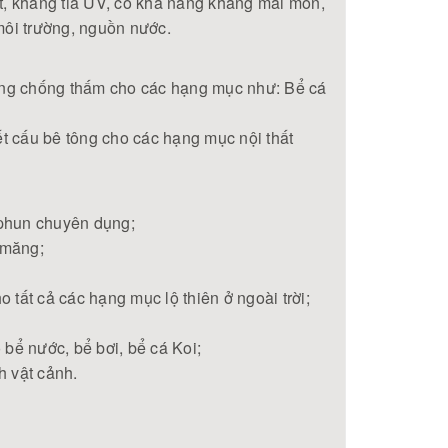
t, kháng tia UV, có khả năng kháng mài mòn,
môi trường, nguồn nước.
ụng chống thấm cho các hạng mục như: Bể cá
t cấu bê tông cho các hạng mục nội thất
 phun chuyên dụng;
 măng;
o tất cả các hạng mục lộ thiên ở ngoài trời;
ể nước, bể bơi, bể cá Koi;
h vật cảnh.