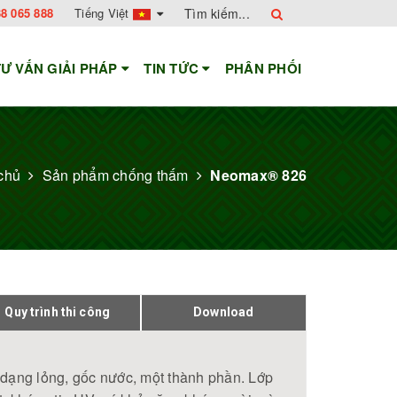
8 065 888
Tiếng Việt
TƯ VẤN GIẢI PHÁP
TIN TỨC
PHÂN PHỐI
chủ
Sản phẩm chống thấm
Neomax® 826
Quy trình thi công
Download
e dạng lỏng, gốc nước, một thành phần. Lớp