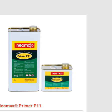
Neomax® Primer P11
Neomax