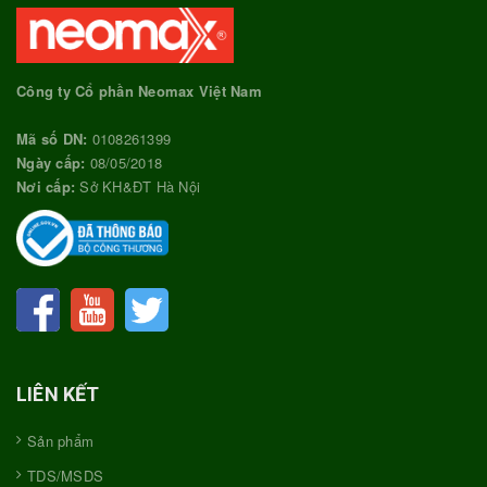
Công ty Cổ phần Neomax Việt Nam
Mã số DN:
0108261399
Ngày cấp:
08/05/2018
Nơi cấp:
Sở KH&ĐT Hà Nội
LIÊN KẾT
Sản phẩm
TDS/MSDS