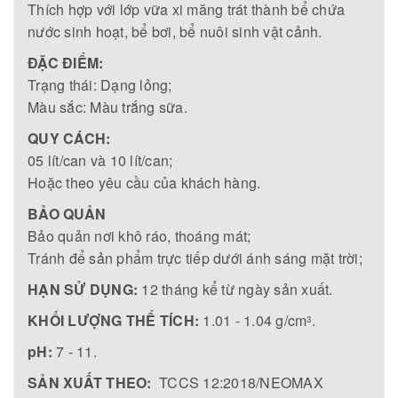
Thích hợp với lớp vữa xi măng trát thành bể chứa
nước sinh hoạt, bể bơi, bể nuôi sinh vật cảnh.
ĐẶC ĐIỂM:
Trạng thái: Dạng lỏng;
Màu sắc: Màu trắng sữa.
QUY CÁCH:
05 lít/can và 10 lít/can;
Hoặc theo yêu cầu của khách hàng.
BẢO QUẢN
Bảo quản nơi khô ráo, thoáng mát;
Tránh để sản phẩm trực tiếp dưới ánh sáng mặt trời;
HẠN SỬ DỤNG:
12 tháng kể từ ngày sản xuất.
KHỐI LƯỢNG THỂ TÍCH:
1.01 - 1.04 g/cm
.
3
pH:
7 - 11.
SẢN XUẤT THEO:
TCCS 12:2018/NEOMAX