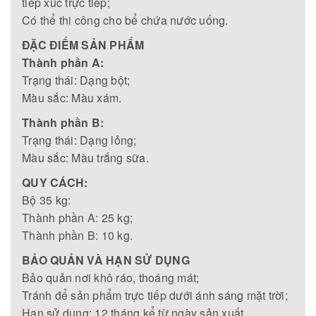
tiếp xúc trực tiếp;
Có thể thi công cho bể chứa nước uống.
ĐẶC ĐIỂM SẢN PHẨM
Thành phần A:
Trạng thái: Dạng bột;
Màu sắc: Màu xám.
Thành phần B:
Trạng thái: Dạng lỏng;
Màu sắc: Màu trắng sữa.
QUY CÁCH:
Bộ 35 kg:
Thành phần A: 25 kg;
Thành phần B: 10 kg.
BẢO QUẢN VÀ HẠN SỬ DỤNG
Bảo quản nơi khô ráo, thoáng mát;
Tránh để sản phẩm trực tiếp dưới ánh sáng mặt trời;
Hạn sử dụng: 12 tháng kể từ ngày sản xuất.