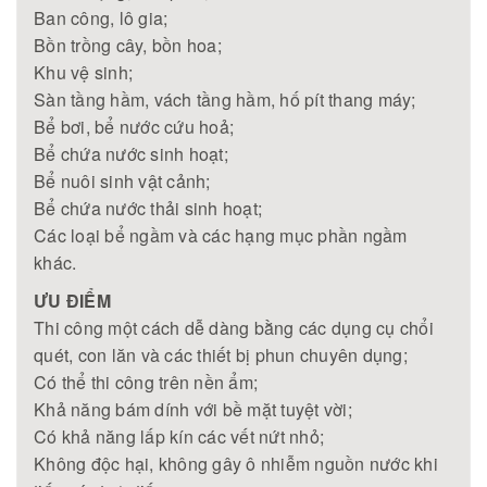
Ban công, lô gia;
Bồn trồng cây, bồn hoa;
Khu vệ sinh;
Sàn tầng hầm, vách tầng hầm, hố pít thang máy;
Bể bơi, bể nước cứu hoả;
Bể chứa nước sinh hoạt;
Bể nuôi sinh vật cảnh;
Bể chứa nước thải sinh hoạt;
Các loại bể ngầm và các hạng mục phần ngầm
khác.
ƯU ĐIỂM
Thi công một cách dễ dàng bằng các dụng cụ chổi
quét, con lăn và các thiết bị phun chuyên dụng;
Có thể thi công trên nền ẩm;
Khả năng bám dính với bề mặt tuyệt vời;
Có khả năng lấp kín các vết nứt nhỏ;
Không độc hại, không gây ô nhiễm nguồn nước khi